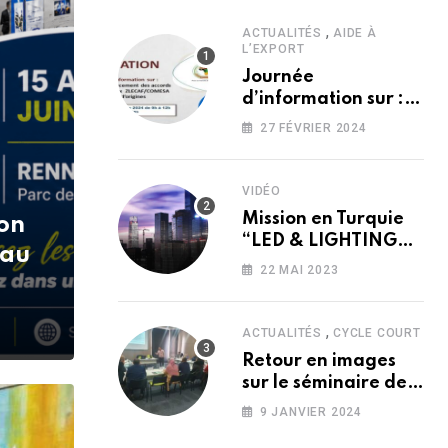
,
ACTUALITÉS
AIDE À
L’EXPORT
Journée
d’information sur :
?’?́??? ?’??????????
27 FÉVRIER 2024
??? ???????
???????????
??????/?????? ??
VIDÉO
??? ??̀????
Mission en Turquie
lon
?’???????
“LED & LIGHTING
 au
2016″”ELECTRONIST
22 MAI 2023
2016″”ELEX 2016”
,
ACTUALITÉS
CYCLE COURT
Retour en images
sur le séminaire de
Formation “Loi de
9 JANVIER 2024
Finances 2024”