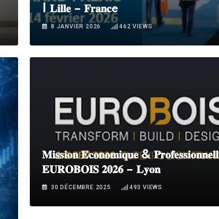
| 𝐋𝐢𝐥𝐥𝐞 – 𝐅𝐫𝐚𝐧𝐜e
8 JANVIER 2026
462
VIEWS
𝐌𝐢𝐬𝐬𝐢𝐨𝐧 𝐄́𝐜𝐨𝐧𝐨𝐦𝐢𝐪𝐮𝐞 & 𝐏𝐫𝐨𝐟𝐞𝐬𝐬𝐢𝐨𝐧𝐧𝐞𝐥
𝐄𝐔𝐑𝐎𝐁𝐎𝐈𝐒 𝟐𝟎𝟐𝟔 – 𝐋𝐲𝐨𝐧
30 DÉCEMBRE 2025
493
VIEWS