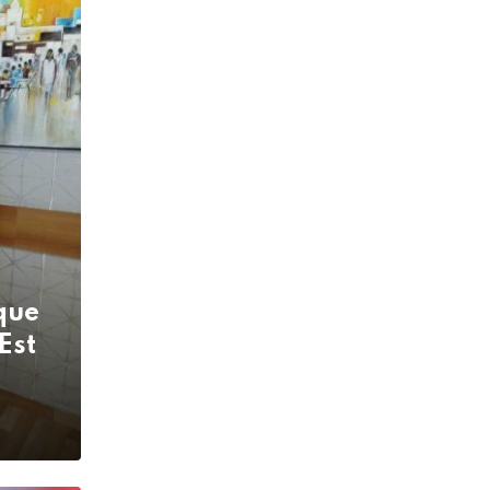
que
Est