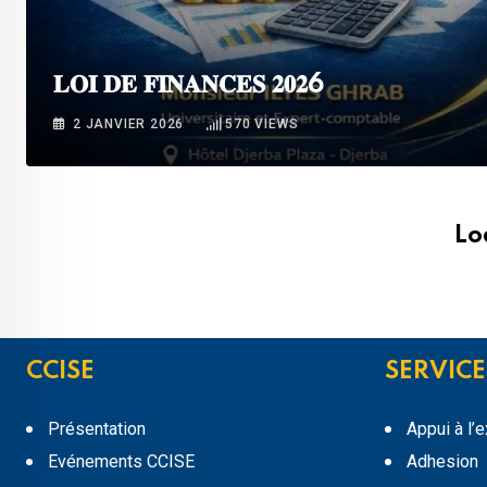
𝐋𝐎𝐈 𝐃𝐄 𝐅𝐈𝐍𝐀𝐍𝐂𝐄𝐒 𝟐𝟎𝟐6
2 JANVIER 2026
570
VIEWS
Lo
CCISE
SERVICE
Présentation
Appui à l’
Evénements CCISE
Adhesion