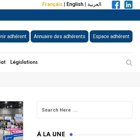
Français
|
English
|
العربية
nir adhérent
Annuaire des adhérents
Espace adhérent
iat
Législations
À LA UNE