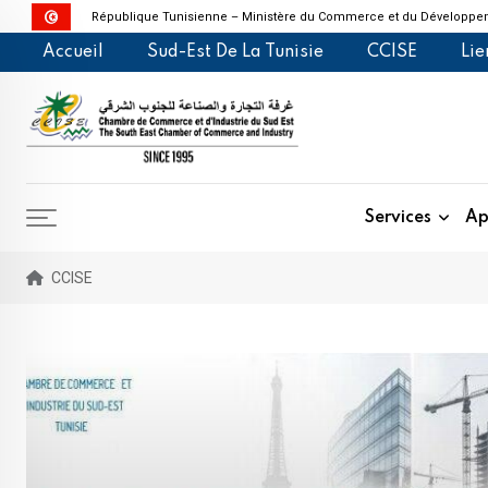
République Tunisienne – Ministère du Commerce et du Développem
Skip
Accueil
Sud-Est De La Tunisie
CCISE
Lie
to
content
Services
Ap
CCISE