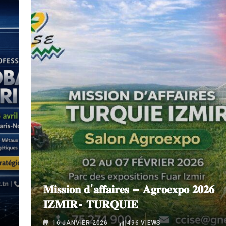
𝐌𝐢𝐬𝐬𝐢𝐨𝐧 𝐝’𝐚𝐟𝐟𝐚𝐢𝐫𝐞𝐬 – 𝐀𝐠𝐫𝐨𝐞𝐱𝐩𝐨 𝟐𝟎𝟐𝟔
𝐈𝐙𝐌𝐈𝐑- 𝐓𝐔𝐑𝐐𝐔𝐈𝐄
16 JANVIER 2026
496
VIEWS