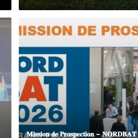
𝐌𝐢𝐬𝐬𝐢𝐨𝐧 𝐝𝐞 𝐏𝐫𝐨𝐬𝐩𝐞𝐜𝐭𝐢𝐨𝐧 – 𝐍𝐎𝐑𝐃𝐁𝐀𝐓 