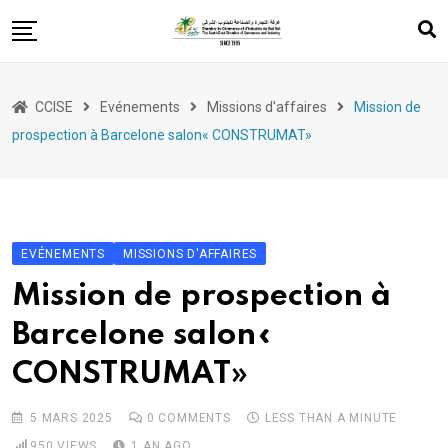
Skip
to
content
Services
CCISE
Evénements
Missions d'affaires
Mission de
Appui à l’export
prospection à Barcelone salon« CONSTRUMAT»
Evénements
Formation
Entrepreneuriat
EVÉNEMENTS
MISSIONS D'AFFAIRES
Législations
Mission de prospection à
Barcelone salon«
CONSTRUMAT»
5 MARS 2025
0
COMMENTS
LESS THAN A MINUTE
950
VIEWS
1 AN AGO