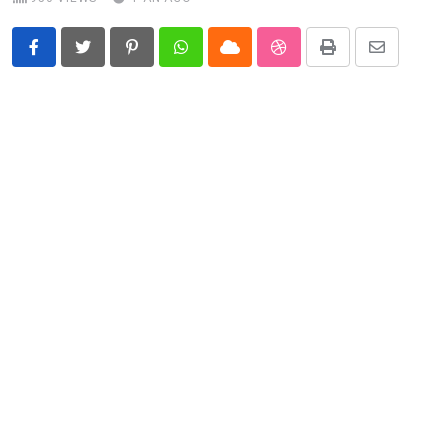
Pinterest
Whatsapp
Cloud
StumbleUpon
Print
Share
via
Email