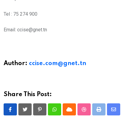
Tel : 75 274 900
Email: ccise@gnet.tn
Author:
ccise.com@gnet.tn
Share This Post:
Pinterest
Whatsapp
Cloud
StumbleUpon
Print
Share
via
Email