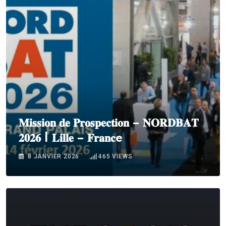
𝐌𝐢𝐬𝐬𝐢𝐨𝐧 𝐝𝐞 𝐏𝐫𝐨𝐬𝐩𝐞𝐜𝐭𝐢𝐨𝐧 – 𝐍𝐎𝐑𝐃𝐁𝐀𝐓
𝟐𝟎𝟐𝟔 | 𝐋𝐢𝐥𝐥𝐞 – 𝐅𝐫𝐚𝐧𝐜e
8 JANVIER 2026
465
VIEWS