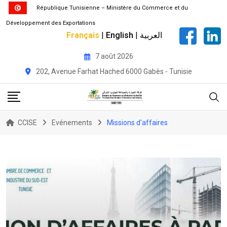
République Tunisienne – Ministère du Commerce et du
Développement des Exportations
Français
|
English
|
العربية
Skip
7 août 2026
to
202, Avenue Farhat Hached 6000 Gabès - Tunisie
content
CCISE
Evénements
Missions d'affaires