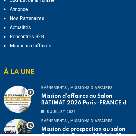
Sud-Est de la Tunisie
Annonce
Nos Partenaires
Actualités
Rencontres B2B
Missions d’affaires
À LA UNE
,
EVÉNEMENTS
MISSIONS D'AFFAIRES
Mission d’affaires au Salon
BATIMAT 2026 Paris -FRANCE du
26 au 30 septembre 2026
8 JUILLET 2026
,
EVÉNEMENTS
MISSIONS D'AFFAIRES
Mission de prospection au salon
Préventica Rennes 2026 du 15 au