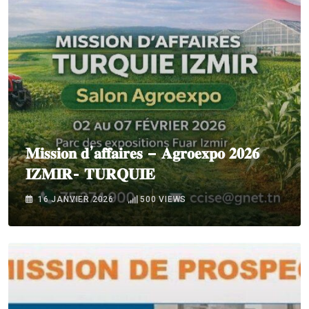
𝐌𝐢𝐬𝐬𝐢𝐨𝐧 𝐝’𝐚𝐟𝐟𝐚𝐢𝐫𝐞𝐬 – 𝐀𝐠𝐫𝐨𝐞𝐱𝐩𝐨 𝟐𝟎𝟐𝟔
𝐈𝐙𝐌𝐈𝐑- 𝐓𝐔𝐑𝐐𝐔𝐈𝐄
16 JANVIER 2026
500
VIEWS