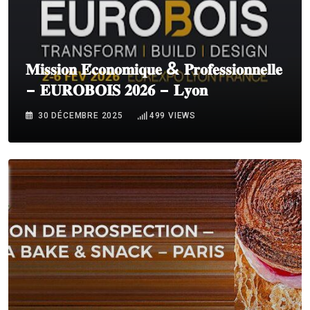
𝐌𝐢𝐬𝐬𝐢𝐨𝐧 𝐄́𝐜𝐨𝐧𝐨𝐦𝐢𝐪𝐮𝐞 & 𝐏𝐫𝐨𝐟𝐞𝐬𝐬𝐢𝐨𝐧𝐧𝐞𝐥𝐥𝐞
– 𝐄𝐔𝐑𝐎𝐁𝐎𝐈𝐒 𝟐𝟎𝟐𝟔 – 𝐋𝐲𝐨𝐧
30 DÉCEMBRE 2025
499
VIEWS