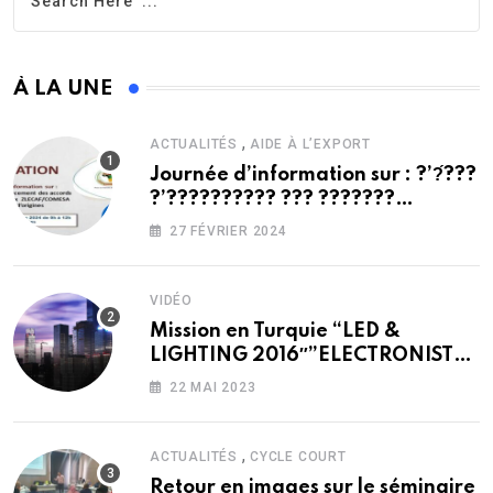
À LA UNE
,
ACTUALITÉS
AIDE À L’EXPORT
Journée d’information sur : ?’?́???
?’?????????? ??? ???????
??????????? ??????/?????? ?? ???
27 FÉVRIER 2024
??̀???? ?’???????
VIDÉO
Mission en Turquie “LED &
LIGHTING 2016″”ELECTRONIST
2016″”ELEX 2016”
22 MAI 2023
,
ACTUALITÉS
CYCLE COURT
Retour en images sur le séminaire