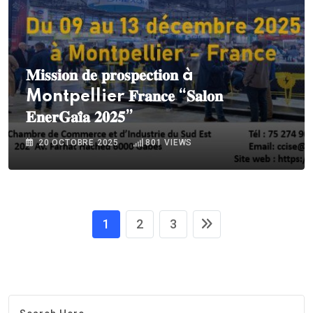
𝐌𝐢𝐬𝐬𝐢𝐨𝐧 𝐝𝐞 𝐩𝐫𝐨𝐬𝐩𝐞𝐜𝐭𝐢𝐨𝐧 à
Montpellier 𝐅𝐫𝐚𝐧𝐜𝐞 “𝐒𝐚𝐥𝐨𝐧
𝐄𝐧𝐞𝐫𝐆𝐚𝐢̈𝐚 𝟐𝟎𝟐𝟓”
20 OCTOBRE 2025
801
VIEWS
1
2
3