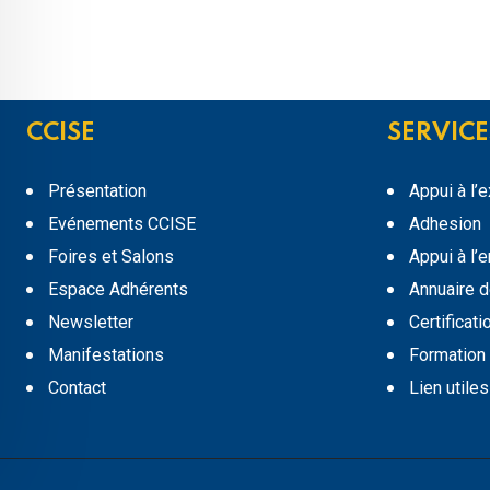
CCISE
SERVICE
Présentation
Appui à l’
Evénements CCISE
Adhesion
Foires et Salons
Appui à l’
Espace Adhérents
Annuaire 
Newsletter
Certificati
Manifestations
Formation
Contact
Lien utiles