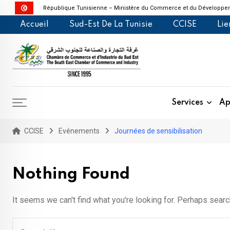
République Tunisienne – Ministère du Commerce et du Développem
Skip
Accueil
Sud-Est De La Tunisie
CCISE
Lie
to
content
Services
Ap
CCISE
Evénements
Journées de sensibilisation
Nothing Found
It seems we can't find what you're looking for. Perhaps searc