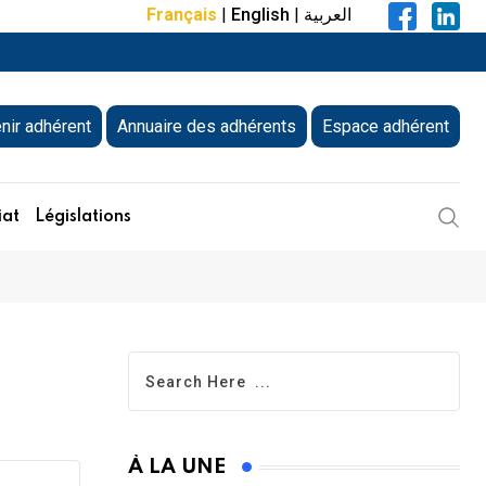
Français
|
English
|
العربية
nir adhérent
Annuaire des adhérents
Espace adhérent
iat
Législations
À LA UNE