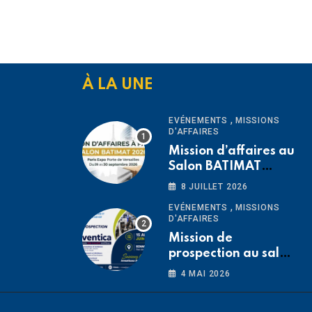
À LA UNE
,
EVÉNEMENTS
MISSIONS
D'AFFAIRES
Mission d’affaires au
Salon BATIMAT
2026 Paris -FRANCE
8 JUILLET 2026
du 26 au 30
,
EVÉNEMENTS
MISSIONS
septembre 2026
D'AFFAIRES
Mission de
prospection au salon
Préventica Rennes
4 MAI 2026
2026 du 15 au 19 juin
2026