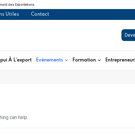
ent des Exportations
ns Utiles
Contact
Deve
pui À L’export
Evénements
Formation
Entrepreneur
hing can help.