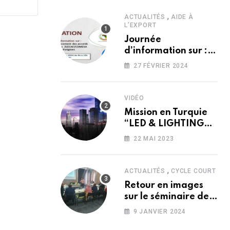
,
ACTUALITÉS
AIDE À
L’EXPORT
Journée
d’information sur :
?’?́??? ?’??????????
27 FÉVRIER 2024
??? ???????
???????????
??????/?????? ??
VIDÉO
??? ??̀????
Mission en Turquie
?’???????
“LED & LIGHTING
2016″”ELECTRONIST
22 MAI 2023
2016″”ELEX 2016”
,
ACTUALITÉS
CYCLE COURT
Retour en images
sur le séminaire de
Formation “Loi de
9 JANVIER 2024
Finances 2024”