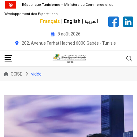
République Tunisienne – Ministère du Commerce et du
Développement des Exportations
Français
|
English
|
العربية
Skip
8 août 2026
to
202, Avenue Farhat Hached 6000 Gabès - Tunisie
content
CCISE
vidéo