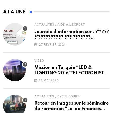
À LA UNE
,
ACTUALITÉS
AIDE À L’EXPORT
Journée d’information sur : ?’?́???
?’?????????? ??? ???????
??????????? ??????/?????? ?? ???
27 FÉVRIER 2024
??̀???? ?’???????
VIDÉO
Mission en Turquie “LED &
LIGHTING 2016″”ELECTRONIST
2016″”ELEX 2016”
22 MAI 2023
,
ACTUALITÉS
CYCLE COURT
Retour en images sur le séminaire
de Formation “Loi de Finances