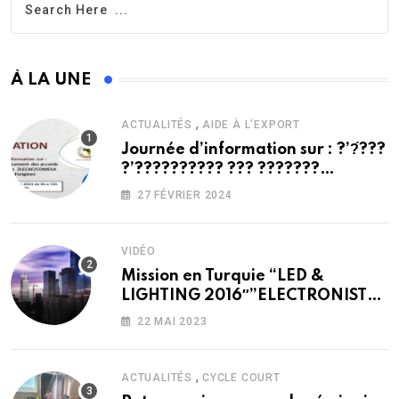
À LA UNE
,
ACTUALITÉS
AIDE À L’EXPORT
Journée d’information sur : ?’?́???
?’?????????? ??? ???????
??????????? ??????/?????? ?? ???
27 FÉVRIER 2024
??̀???? ?’???????
VIDÉO
Mission en Turquie “LED &
LIGHTING 2016″”ELECTRONIST
2016″”ELEX 2016”
22 MAI 2023
,
ACTUALITÉS
CYCLE COURT