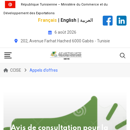
République Tunisienne – Ministère du Commerce et du
Développement des Exportations
Français
|
English
|
العربية
Skip
6 août 2026
to
202, Avenue Farhat Hached 6000 Gabès - Tunisie
content
CCISE
Appels d’offres
Avis de consultation pour la