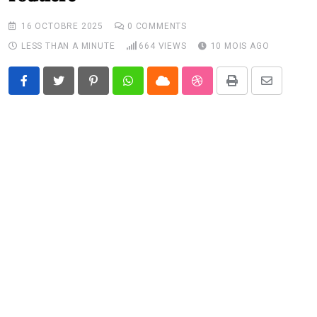
16 OCTOBRE 2025
0
COMMENTS
LESS THAN A MINUTE
664
VIEWS
10 MOIS AGO
Pinterest
Whatsapp
Cloud
StumbleUpon
Print
Share
via
Email