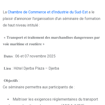
La
Chambre de Commerce et d’Industrie du Sud-Est
a le
plaisir d’annoncer l’organisation d’un séminaire de formation
de haut niveau intitulé :
« 𝐓𝐫𝐚𝐧𝐬𝐩𝐨𝐫𝐭 𝐞𝐭 𝐭𝐫𝐚𝐢𝐭𝐞𝐦𝐞𝐧𝐭 𝐝𝐞𝐬 𝐦𝐚𝐫𝐜𝐡𝐚𝐧𝐝𝐢𝐬𝐞𝐬 𝐝𝐚𝐧𝐠𝐞𝐫𝐞𝐮𝐬𝐞𝐬 𝐩𝐚𝐫
𝐯𝐨𝐢𝐞 𝐦𝐚𝐫𝐢𝐭𝐢𝐦𝐞 𝐞𝐭 𝐫𝐨𝐮𝐭𝐢𝐞̀𝐫𝐞 »
𝐃𝐚𝐭𝐞𝐬 : 06 et 07 novembre 2025
𝐋𝐢𝐞𝐮 : Hôtel Djerba Plaza – Djerba
𝐎𝐛𝐣𝐞𝐜𝐭𝐢𝐟𝐬 :
Ce séminaire permettra aux participants de :
Maîtriser les exigences réglementaires du transport