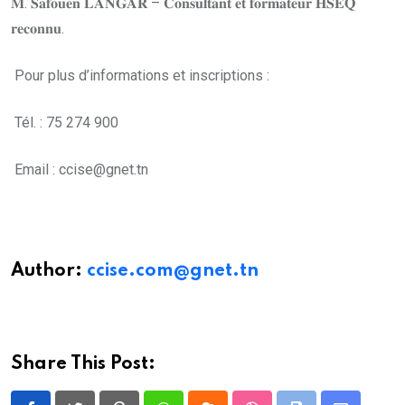
𝐌. 𝐒𝐚𝐟𝐨𝐮𝐞𝐧 𝐋𝐀𝐍𝐆𝐀𝐑 – 𝐂𝐨𝐧𝐬𝐮𝐥𝐭𝐚𝐧𝐭 𝐞𝐭 𝐟𝐨𝐫𝐦𝐚𝐭𝐞𝐮𝐫 𝐇𝐒𝐄𝐐
𝐫𝐞𝐜𝐨𝐧𝐧𝐮.
Pour plus d’informations et inscriptions :
Tél. : 75 274 900
Email : ccise@gnet.tn
Author:
ccise.com@gnet.tn
Share This Post: