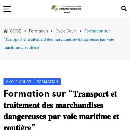
Skip
to
content
Services
CCISE
Formation
Cycle Court
Formation sur
Appui à l’export
“𝐓𝐫𝐚𝐧𝐬𝐩𝐨𝐫𝐭 𝐞𝐭 𝐭𝐫𝐚𝐢𝐭𝐞𝐦𝐞𝐧𝐭 𝐝𝐞𝐬 𝐦𝐚𝐫𝐜𝐡𝐚𝐧𝐝𝐢𝐬𝐞𝐬 𝐝𝐚𝐧𝐠𝐞𝐫𝐞𝐮𝐬𝐞𝐬 𝐩𝐚𝐫 𝐯𝐨𝐢𝐞
Evénements
𝐦𝐚𝐫𝐢𝐭𝐢𝐦𝐞 𝐞𝐭 𝐫𝐨𝐮𝐭𝐢𝐞̀𝐫𝐞”
Formation
Entrepreneuriat
Législations
CYCLE COURT
FORMATION
Formation sur “𝐓𝐫𝐚𝐧𝐬𝐩𝐨𝐫𝐭 𝐞𝐭
𝐭𝐫𝐚𝐢𝐭𝐞𝐦𝐞𝐧𝐭 𝐝𝐞𝐬 𝐦𝐚𝐫𝐜𝐡𝐚𝐧𝐝𝐢𝐬𝐞𝐬
𝐝𝐚𝐧𝐠𝐞𝐫𝐞𝐮𝐬𝐞𝐬 𝐩𝐚𝐫 𝐯𝐨𝐢𝐞 𝐦𝐚𝐫𝐢𝐭𝐢𝐦𝐞 𝐞𝐭
𝐫𝐨𝐮𝐭𝐢𝐞̀𝐫𝐞”