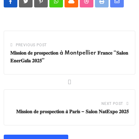
Pinterest
Whatsapp
Cloud
StumbleUpon
Print
Share
via
Email
PREVIOUS POST
𝐌𝐢𝐬𝐬𝐢𝐨𝐧 𝐝𝐞 𝐩𝐫𝐨𝐬𝐩𝐞𝐜𝐭𝐢𝐨𝐧 à Montpellier 𝐅𝐫𝐚𝐧𝐜𝐞 “𝐒𝐚𝐥𝐨𝐧
𝐄𝐧𝐞𝐫𝐆𝐚𝐢̈𝐚 𝟐𝟎𝟐𝟓”
NEXT POST
𝐌𝐢𝐬𝐬𝐢𝐨𝐧 𝐝𝐞 𝐩𝐫𝐨𝐬𝐩𝐞𝐜𝐭𝐢𝐨𝐧 𝐚̀ 𝐏𝐚𝐫𝐢𝐬 – 𝐒𝐚𝐥𝐨𝐧 𝐍𝐚𝐭𝐄𝐱𝐩𝐨 𝟐𝟎𝟐𝟓