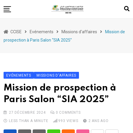
Skip
to
content
Services
CCISE
Evénements
Missions d'affaires
Mission de
Appui à l’export
prospection à Paris Salon “SIA 2025”
Evénements
Formation
Entrepreneuriat
EVÉNEMENTS
MISSIONS D'AFFAIRES
Législations
Mission de prospection à
Paris Salon “SIA 2025”
27 DÉCEMBRE 2024
0
COMMENTS
LESS THAN A MINUTE
993
VIEWS
2 ANS AGO