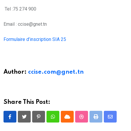
Tel :75 274 900
Email : ccise@gnet.tn
Formulaire d’inscription SIA 25
Author:
ccise.com@gnet.tn
Share This Post:
Pinterest
Whatsapp
Cloud
StumbleUpon
Print
Share
via