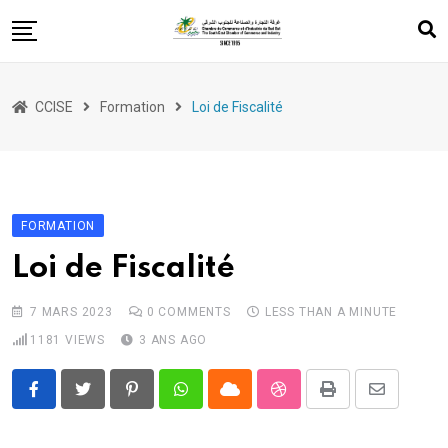
Skip
to
content
Services
CCISE
Formation
Loi de Fiscalité
Appui à l’export
Evénements
Formation
FORMATION
Entrepreneuriat
Loi de Fiscalité
Législations
7 MARS 2023
0
COMMENTS
LESS THAN A MINUTE
1181
VIEWS
3 ANS AGO
Pinterest
Whatsapp
Cloud
StumbleUpon
Print
Share
via