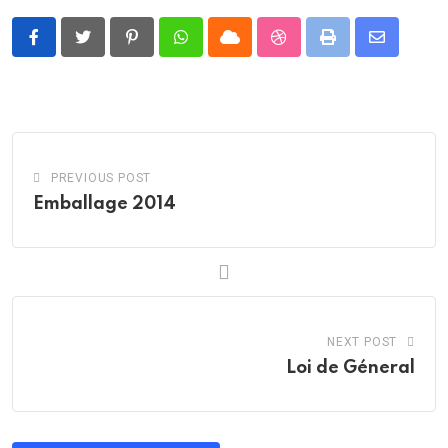
Pinterest
Whatsapp
Cloud
StumbleUpon
Print
Share
via
Email
PREVIOUS POST
Emballage 2014
NEXT POST
Loi de Géneral