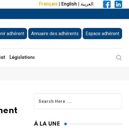
Français
|
English
|
العربية
nir adhérent
Annuaire des adhérents
Espace adhérent
iat
Législations
ment
À LA UNE