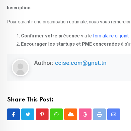
Inscription :
Pour garantir une organisation optimale, nous vous remercions
Confirmer votre présence
via le
formulaire ci-joint
.
Encourager les startups et PME concernées
à s’i
Author:
ccise.com@gnet.tn
Share This Post:
Pinterest
Whatsapp
Cloud
StumbleUpon
Print
Share
via