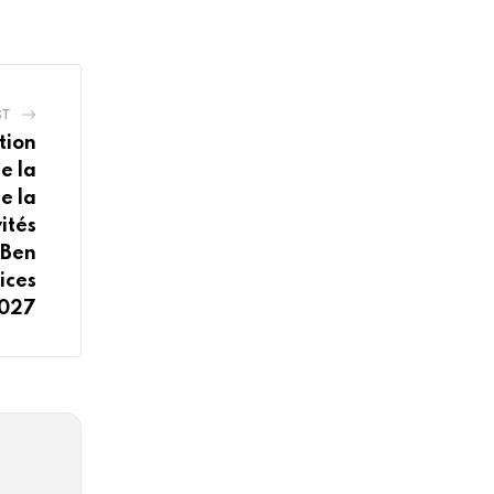
ST
tion
e la
e la
ités
 Ben
ices
2027