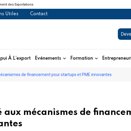
ent des Exportations
ns Utiles
Contact
Deve
pui À L’export
Evénements
Formation
Entrepreneur
 mécanismes de financement pour startups et PME innovantes
ié aux mécanismes de finance
antes