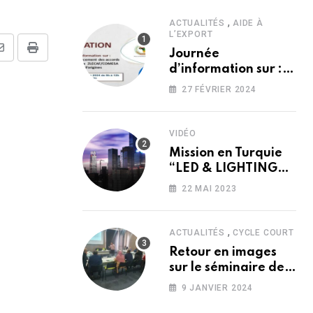
,
ACTUALITÉS
AIDE À
L’EXPORT
Journée
Share
Print
d’information sur :
via
?’?́??? ?’??????????
27 FÉVRIER 2024
Email
??? ???????
???????????
??????/?????? ??
VIDÉO
??? ??̀????
Mission en Turquie
?’???????
“LED & LIGHTING
2016″”ELECTRONIST
22 MAI 2023
2016″”ELEX 2016”
,
ACTUALITÉS
CYCLE COURT
Retour en images
sur le séminaire de
Formation “Loi de
9 JANVIER 2024
Finances 2024”