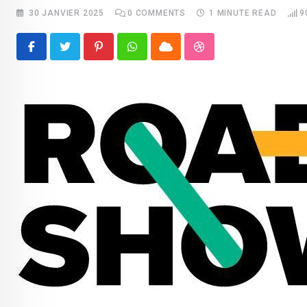
30 JANVIER 2025
0
COMMENTS
1 MINUTE READ
9
Pinterest
Whatsapp
Cloud
StumbleUpon