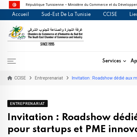
République Tunisienne – Ministère du Commerce et du Développem
Skip
Accueil
Sud-Est De La Tunisie
CCISE
Lie
to
content
Services
Ap
CCISE
Entreprenariat
Invitation : Roadshow dédié aux
ENTREPRENARIAT
Invitation : Roadshow déd
pour startups et PME innov