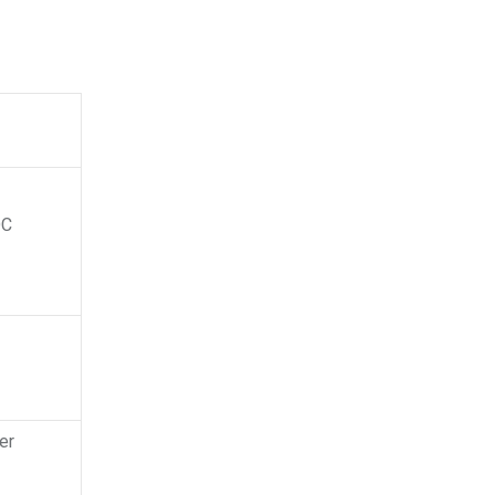
DC
er