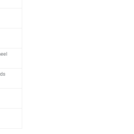
eel
nds