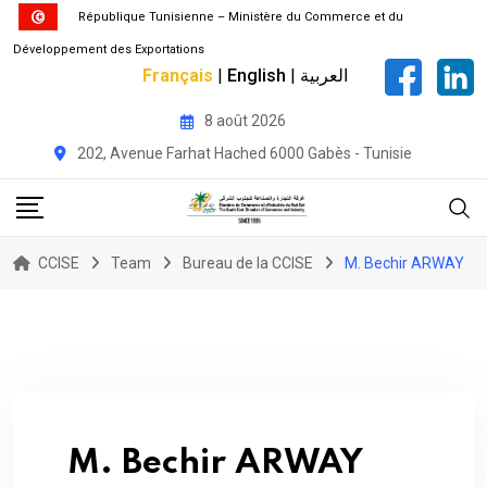
République Tunisienne – Ministère du Commerce et du
Développement des Exportations
Français
|
English
|
العربية
Skip
8 août 2026
to
202, Avenue Farhat Hached 6000 Gabès - Tunisie
content
CCISE
Team
Bureau de la CCISE
M. Bechir ARWAY
M. Bechir ARWAY