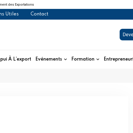
ent des Exportations
ns Utiles
Contact
Deve
pui À L’export
Evénements
Formation
Entrepreneur