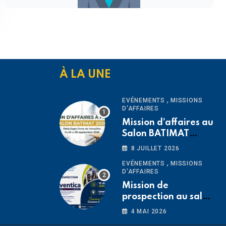
À LA UNE
,
EVÉNEMENTS
MISSIONS
D'AFFAIRES
Mission d’affaires au
Salon BATIMAT
2026 Paris -FRANCE
8 JUILLET 2026
du 26 au 30
,
EVÉNEMENTS
MISSIONS
septembre 2026
D'AFFAIRES
Mission de
prospection au salon
Préventica Rennes
4 MAI 2026
2026 du 15 au 19 juin