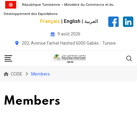
République Tunisienne – Ministère du Commerce et du
Développement des Exportations
Français
|
English
|
العربية
Skip
9 août 2026
to
202, Avenue Farhat Hached 6000 Gabès - Tunisie
content
CCISE
Members
Members