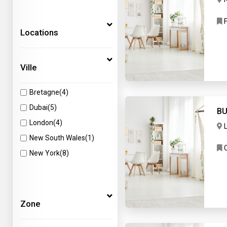
Hotel
(1)
F
Restaurant
(6)
Locations
Ville
Bretagne
(4)
Dubai
(5)
BU
London
(4)
New South Wales
(1)
C
New York
(8)
Zone