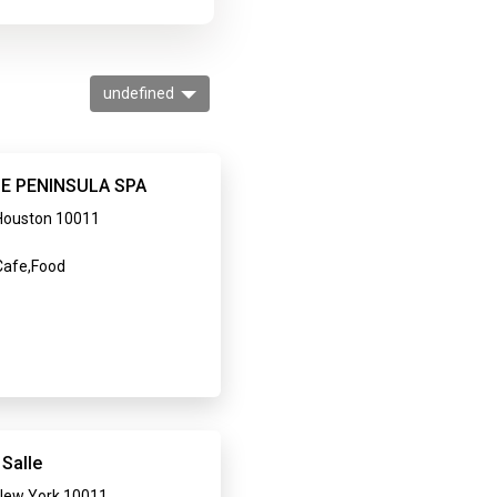
undefined
E PENINSULA SPA
Houston 10011
afe,Food
 Salle
New York 10011