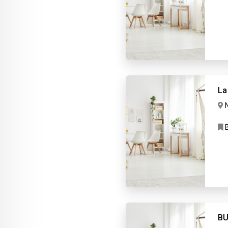
La
B
BU