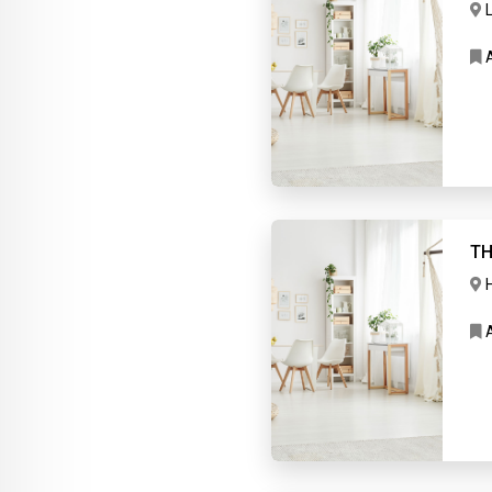
A
En
TH
A
En