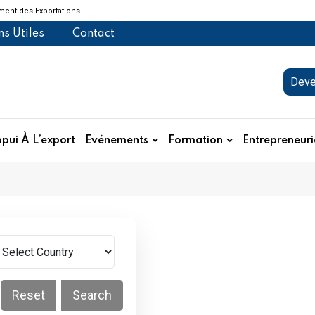
ent des Exportations
ns Utiles
Contact
Deve
pui À L’export
Evénements
Formation
Entrepreneuri
Reset
Search