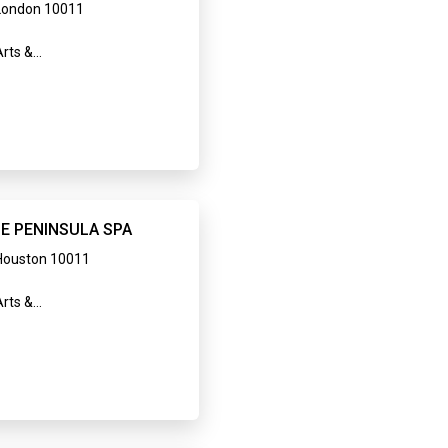
London 10011
rts &
tertainment,Restaurant
E PENINSULA SPA
Houston 10011
rts &
tertainment,Home Service