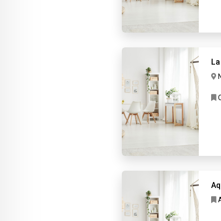
La
C
Aq
A