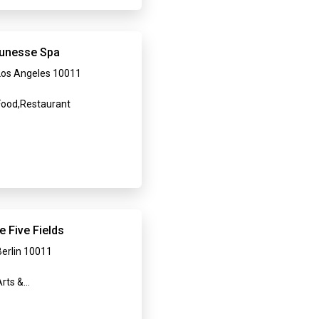
unesse Spa
Los Angeles 10011
ood,Restaurant
e Five Fields
Berlin 10011
rts &
tertainment,Restaurant