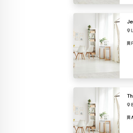
Je
F
Th
A
En