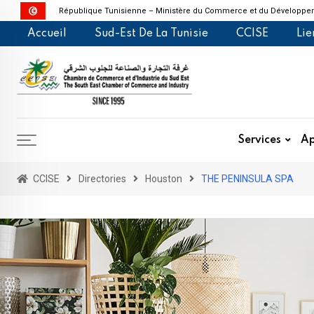
République Tunisienne – Ministère du Commerce et du Développem
Skip
Accueil
Sud-Est De La Tunisie
CCISE
Lie
to
content
Services
Ap
CCISE
Directories
Houston
THE PENINSULA SPA