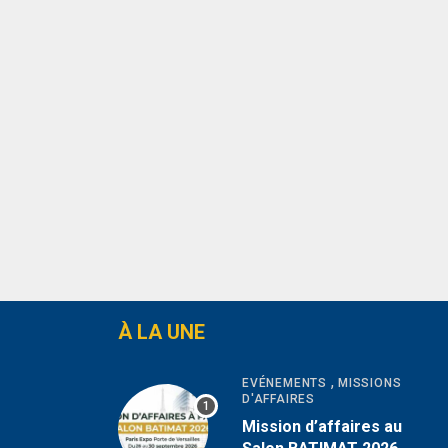
Jeunesse Spa
129-133 West 22nd Street new york USA
À LA UNE
,
EVÉNEMENTS
MISSIONS
D'AFFAIRES
Mission d’affaires au