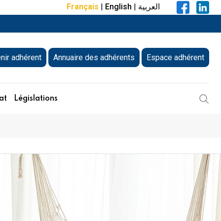
Français
|
English
|
العربية
nir adhérent
Annuaire des adhérents
Espace adhérent
at
Législations