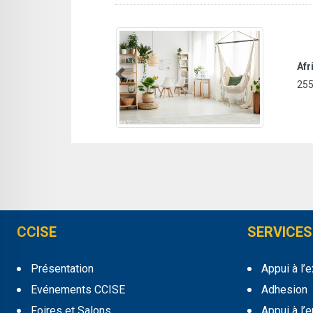
Africa Cassette (AFRIKA K7)
Previous
255/257 Av Med Ali 6000 Gabès Gabès Tunisie
CCISE
SERVICES
Présentation
Appui à l’
Evénements CCISE
Adhesion
Foires et Salons
Appui à l’