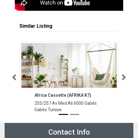
Similar Listing
Previous
Next
Africa Cassette (AFRIKA K7)
J
255/257 Av Med Ali 6000 Gabès
12
Gabès Tunisie
U
Contact Info