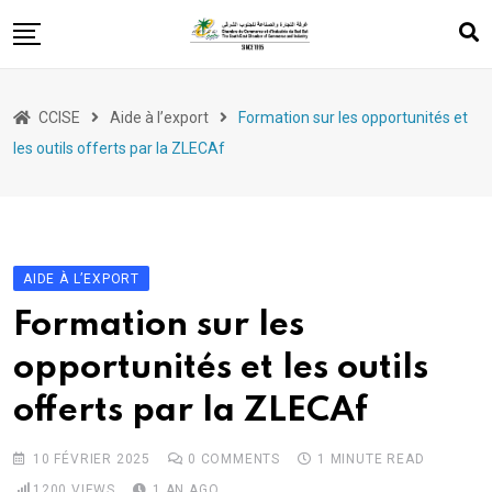
Skip
to
content
Services
CCISE
Aide à l’export
Formation sur les opportunités et
Appui à l’export
les outils offerts par la ZLECAf
Evénements
Formation
Entrepreneuriat
AIDE À L’EXPORT
Législations
Formation sur les
opportunités et les outils
offerts par la ZLECAf
10 FÉVRIER 2025
0
COMMENTS
1 MINUTE READ
1200
VIEWS
1 AN AGO