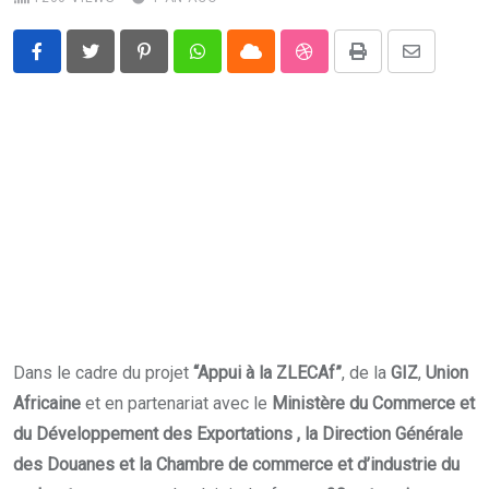
Pinterest
Whatsapp
Cloud
StumbleUpon
Print
Share
via
Email
Dans le cadre du projet
“Appui à la ZLECAf”
, de la
GIZ
,
Union
Africaine
et en partenariat avec le
Ministère du Commerce et
du Développement des Exportations , la Direction Générale
des Douanes et la Chambre de commerce et d’industrie du