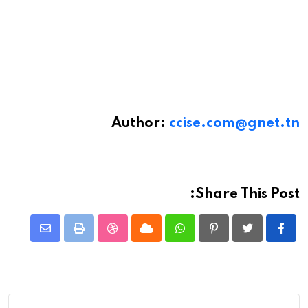
Author:
ccise.com@gnet.tn
Share This Post:
Share
StumbleUpon
Print
Cloud
Whatsapp
Pinterest
via
Email