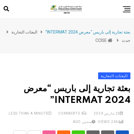
Ski
t
conten
خدمات
بعثة تجارية إلى باريس “معرض INTERMAT 2024”
البعثات التجارية
دعم الصادرات
حدث
CCISE
حدث
تدريب
ريادة الأعمال
البعثات التجارية
تشريعات
بعثة تجارية إلى باريس “معرض
INTERMAT 2024”
26 مارس 2024
0
COMMENTS
LESS THAN A MINUTE
2444
VIEWS
سنتين AGO