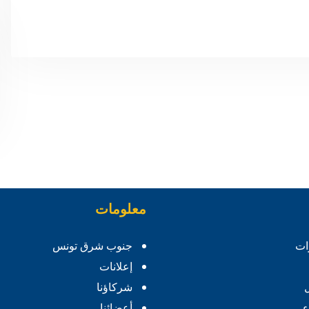
معلومات
ات
جنوب شرق تونس
إعلانات
شركاؤنا
ء
أعضائنا