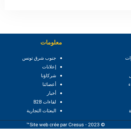
معلومات
ات
جنوب شرق تونس
إعلانات
شركاؤنا
ء
أعضائنا
أخبار
لقاءات B2B
البعثات التجارية
Cresus™
© 2023 - Site web crée par