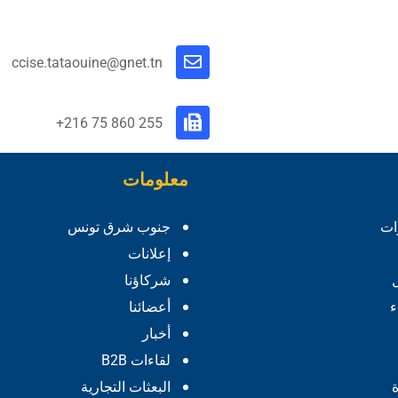
ccise.tataouine@gnet.tn
255 860 75 216+
معلومات
ات
جنوب شرق تونس
إعلانات
شركاؤنا
ء
أعضائنا
أخبار
لقاءات B2B
البعثات التجارية