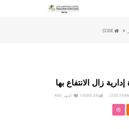
CCISE
ارية زال الانتفاع بها
LESS THAN
297
VIEWS
4 أشهر AGO
StumbleUpon
Clo