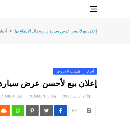
Ski
t
conten
خدمات
إعلان بيع لأحسن عرض سيارة إدارية زال الانتفاع بها
أخبار
دعم الصادرات
حدث
تدريب
ريادة الأعمال
أخبار
طلبات العروض
تشريعات
إعلان بيع لأحسن عرض سيارة إد
21 أبريل 2026
0
COMMENTS
 A MINUTE
ud
Whatsapp
Pinterest
Share
Print
via