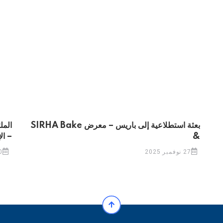
بعثة استطلاعية إلى باريس – معرض SIRHA Bake
المل
&
– ال
27 نوفمبر 2025
10 نو