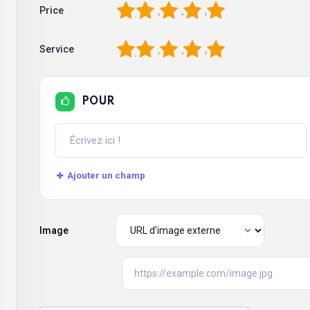
1
2
3
4
5
Price
1
2
3
4
5
Service
POUR
Ajouter un champ
Image