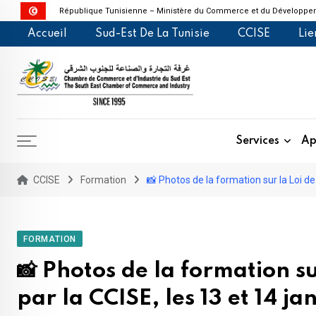
République Tunisienne – Ministère du Commerce et du Développem
Skip
Accueil
Sud-Est De La Tunisie
CCISE
Lie
to
content
Services
Ap
CCISE
Formation
📸 Photos de la formation sur la Loi de
FORMATION
📸 Photos de la formation su
par la CCISE, les 13 et 14 j