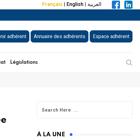
Français
|
English
|
العربية
nir adhérent
Annuaire des adhérents
Espace adhérent
iat
Législations
ée
À LA UNE