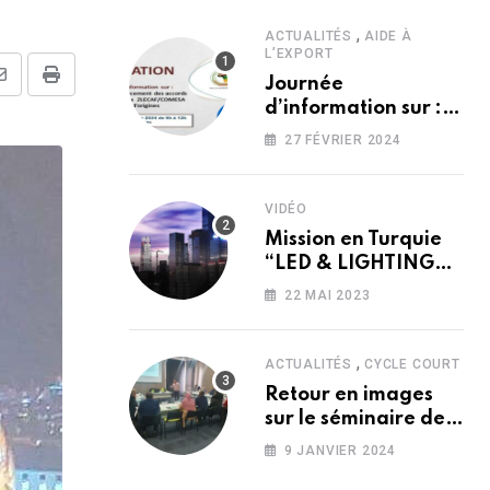
,
ACTUALITÉS
AIDE À
L’EXPORT
Journée
Share
Print
d’information sur :
via
?’?́??? ?’??????????
27 FÉVRIER 2024
Email
??? ???????
???????????
??????/?????? ??
VIDÉO
??? ??̀????
Mission en Turquie
?’???????
“LED & LIGHTING
2016″”ELECTRONIST
22 MAI 2023
2016″”ELEX 2016”
,
ACTUALITÉS
CYCLE COURT
Retour en images
sur le séminaire de
Formation “Loi de
9 JANVIER 2024
Finances 2024”