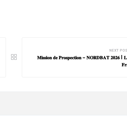
NEXT PO
𝐌𝐢𝐬𝐬𝐢𝐨𝐧 𝐝𝐞 𝐏𝐫𝐨𝐬𝐩𝐞𝐜𝐭𝐢𝐨𝐧 – 𝐍𝐎𝐑𝐃𝐁𝐀𝐓 𝟐𝟎𝟐𝟔 | 𝐋𝐢
𝐅𝐫