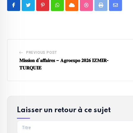
Pinterest
Whatsapp
Cloud
StumbleUpon
Print
Share
via
Email
PREVIOUS POST
𝐌𝐢𝐬𝐬𝐢𝐨𝐧 𝐝’𝐚𝐟𝐟𝐚𝐢𝐫𝐞𝐬 – 𝐀𝐠𝐫𝐨𝐞𝐱𝐩𝐨 𝟐𝟎𝟐𝟔 𝐈𝐙𝐌𝐈𝐑-
𝐓𝐔𝐑𝐐𝐔𝐈𝐄
Laisser un retour à ce sujet