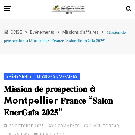
Skip
to
content
Services
CCISE
Evénements
Missions d'affaires
𝐌𝐢𝐬𝐬𝐢𝐨𝐧 𝐝𝐞
Appui à l’export
𝐩𝐫𝐨𝐬𝐩𝐞𝐜𝐭𝐢𝐨𝐧 à Montpellier 𝐅𝐫𝐚𝐧𝐜𝐞 “𝐒𝐚𝐥𝐨𝐧 𝐄𝐧𝐞𝐫𝐆𝐚𝐢̈𝐚 𝟐𝟎𝟐𝟓”
Evénements
Formation
Entrepreneuriat
EVÉNEMENTS
MISSIONS D'AFFAIRES
Législations
𝐌𝐢𝐬𝐬𝐢𝐨𝐧 𝐝𝐞 𝐩𝐫𝐨𝐬𝐩𝐞𝐜𝐭𝐢𝐨𝐧 à
Montpellier 𝐅𝐫𝐚𝐧𝐜𝐞 “𝐒𝐚𝐥𝐨𝐧
𝐄𝐧𝐞𝐫𝐆𝐚𝐢̈𝐚 𝟐𝟎𝟐𝟓”
20 OCTOBRE 2025
0
COMMENTS
1 MINUTE READ
805
VIEWS
10 MOIS AGO