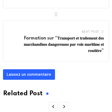
NEXT POST
Formation sur “𝐓𝐫𝐚𝐧𝐬𝐩𝐨𝐫𝐭 𝐞𝐭 𝐭𝐫𝐚𝐢𝐭𝐞𝐦𝐞𝐧𝐭 𝐝𝐞𝐬
𝐦𝐚𝐫𝐜𝐡𝐚𝐧𝐝𝐢𝐬𝐞𝐬 𝐝𝐚𝐧𝐠𝐞𝐫𝐞𝐮𝐬𝐞𝐬 𝐩𝐚𝐫 𝐯𝐨𝐢𝐞 𝐦𝐚𝐫𝐢𝐭𝐢𝐦𝐞 𝐞𝐭
𝐫𝐨𝐮𝐭𝐢𝐞̀𝐫𝐞”
Laissez un commentaire
Related Post