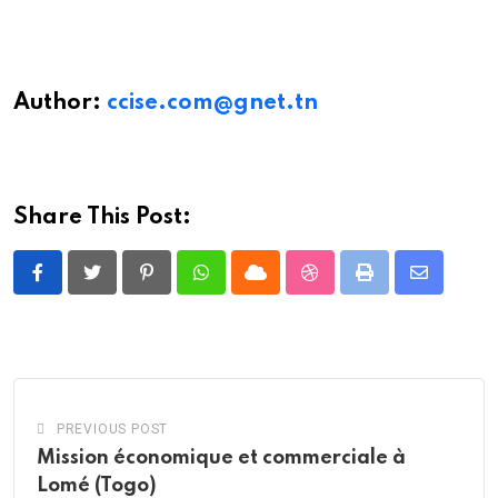
Author:
ccise.com@gnet.tn
Share This Post:
Pinterest
Whatsapp
Cloud
StumbleUpon
Print
Share
via
Email
PREVIOUS POST
Mission économique et commerciale à
Lomé (Togo)