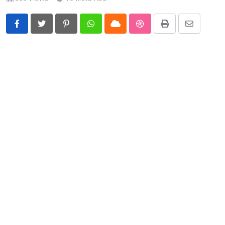
Pinterest
Whatsapp
Cloud
StumbleUpon
Print
Share
via
Email